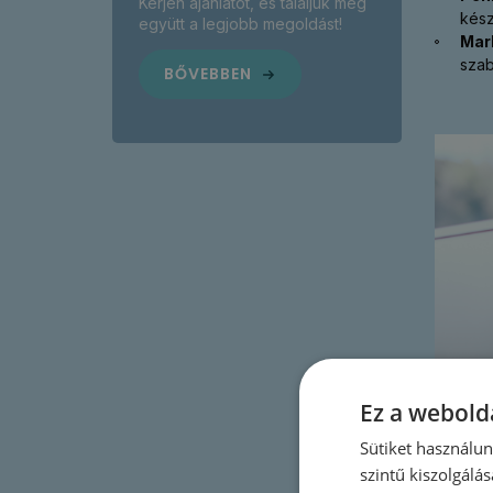
Kérjen ajánlatot, és találjuk meg
kész
együtt a legjobb megoldást!
Mar
szab
BŐVEBBEN
Ez a webolda
Sütiket használu
szintű kiszolgálás