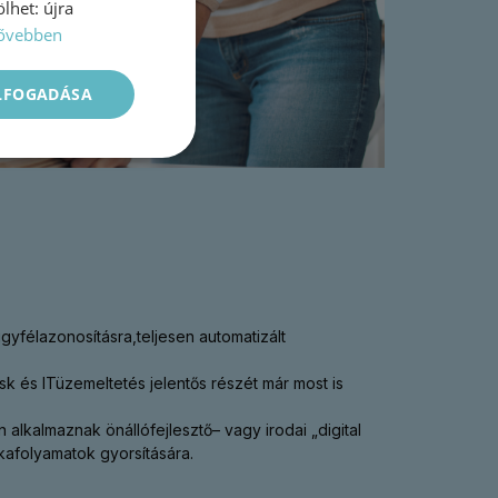
lhet: újra
ővebben
ELFOGADÁSA
yfélazonosításra,teljesen automatizált
k és ITüzemeltetés jelentős részét már most is
lkalmaznak önállófejlesztő– vagy irodai „digital
afolyamatok gyorsítására.