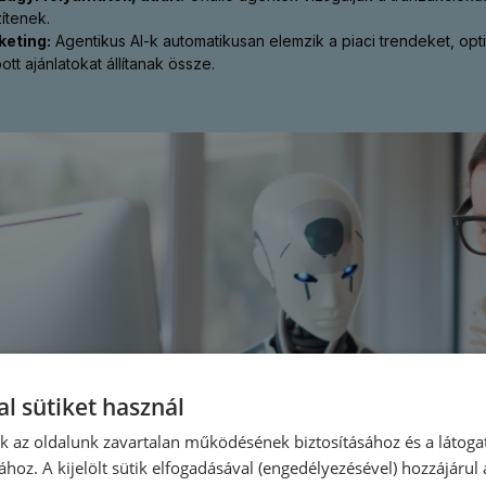
ítenek.
keting:
Agentikus AI-k automatikusan elemzik a piaci trendeket, op
ott ajánlatokat állítanak össze.
l sütiket használ
nk az oldalunk zavartalan működésének biztosításához és a látog
ához. A kijelölt sütik elfogadásával (engedélyezésével) hozzájárul