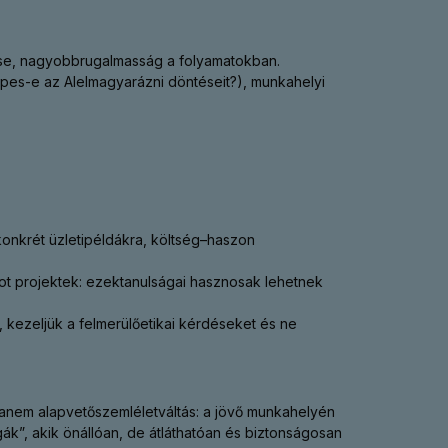
rése, nagyobbrugalmasság a folyamatokban.
képes-e az AIelmagyarázni döntéseit?), munkahelyi
konkrét üzletipéldákra, költség–haszon
ot projektek: ezektanulságai hasznosak lehetnek
kezeljük a felmerülőetikai kérdéseket és ne
hanem alapvetőszemléletváltás: a jövő munkahelyén
gák”, akik önállóan, de átláthatóan és biztonságosan