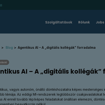
SD
Szolgáltatások
Rólunk
Jobs
l
Blog
Agentikus AI – A „digitális kollégák” forradalma
izáció
ntikus AI – A „digitális kollégák
tikus, vagyis autonóm, önálló döntéshozatalra képes mesterséges int
óbb témája. Az eddigi MI-rendszerek legtöbbször csakjavaslatokat t
us AI ennél tovább lép:képes feladatokat önállóan elemezni, dönté
nniemberi beavatkozás nélkül.