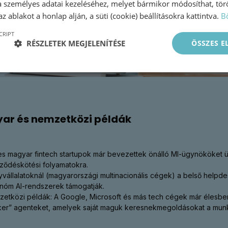
a személyes adatai kezeléséhez, melyet bármikor módosíthat, törö
z ablakot a honlap alján, a süti (cookie) beállításokra kattintva.
B
CRIPT
RÉSZLETEK MEGJELENÍTÉSE
ÖSSZES 
ar és nemzetközi példák
s magyar fintech startupok már bevezettek önálló MI-ügynököket üg
ződéskötési folyamatokra.
vállalatoknál (magyarországi multinacionális cégek) a belső helpdes
nóm AI-rendszerek támogatják.
etközi példák: A Google, Microsoft és más tech cégek már élesben a
er” agenteket, amelyek saját maguk keresnekmegoldásokat a munk