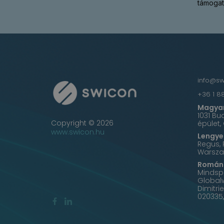
támogatj
info@s
+36 1 8
Magyar
1031 Bu
Copyright © 2026
épület,
www.swicon.hu
Lengyel
Regus, 
Warsza
Román 
Mindspa
Global
Dimitri
020335