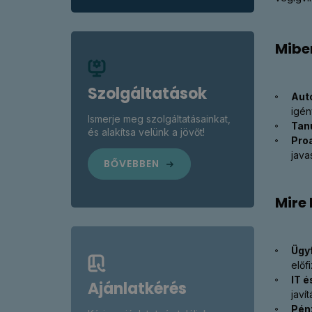
Mibe
Szolgáltatások
Aut
igén
Ismerje meg szolgáltatásainkat,
Tanu
és alakítsa velünk a jövőt!
Proa
java
BŐVEBBEN
Mire 
Ügyf
előf
IT 
Ajánlatkérés
javí
Pénz