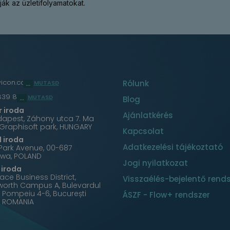
ák az üzletifolyamatokat.
wicon.com
Rólunk
MUTASD
839 860
MUTASD
Blog
 iroda
Ajánlatkérés
dapest, Záhony utca 7. Ma
 Graphisoft park, HUNGARY
Kapcsolat
 iroda
Adatkezelési tájékoztató
Park Avenue, 00-687
wa, POLAND
Jogi nyilatkozat
iroda
ce Business District,
Visszaélés-bejelentő rend
worth Campus A, Bulevardul
e Pompeiu 4-6, București
ÁSZF - Flow+ rendszer
, ROMANIA