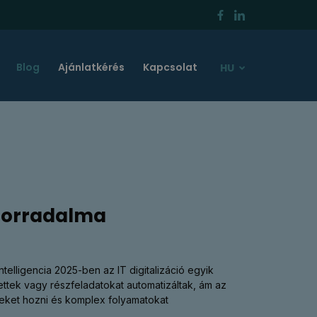
Blog
Ajánlatkérés
Kapcsolat
HU
” forradalma
elligencia 2025-ben az IT digitalizáció egyik
ettek vagy részfeladatokat automatizáltak, ám az
seket hozni és komplex folyamatokat