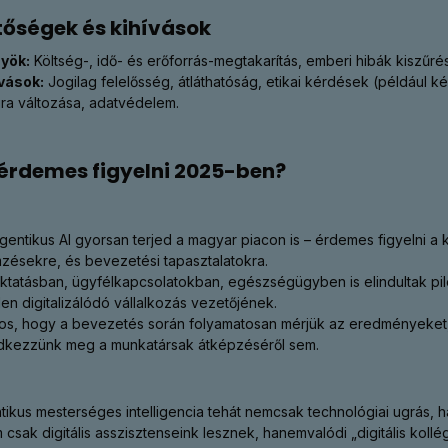
tőségek és kihívások
yök:
Költség-, idő- és erőforrás-megtakarítás, emberi hibák kiszű
vások:
Jogilag felelősség, átláthatóság, etikai kérdések (például 
úra változása, adatvédelem.
 érdemes figyelni 2025-ben?
gentikus AI gyorsan terjed a magyar piacon is – érdemes figyelni a 
zésekre, és bevezetési tapasztalatokra.
ktatásban, ügyfélkapcsolatokban, egészségügyben is elindultak pil
en digitalizálódó vállalkozás vezetőjének.
os, hogy a bevezetés során folyamatosan mérjük az eredményeket, 
dkezzünk meg a munkatársak átképzéséről sem.
tikus mesterséges intelligencia tehát nemcsak technológiai ugrás, 
csak digitális asszisztenseink lesznek, hanemvalódi „digitális kollé