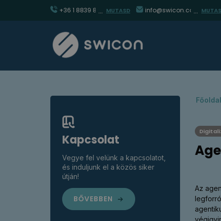
+36 1 8839 860
info@swicon.com
MUTASD
MUTA
Főolda
Digital
Kapcsolat
Age
Vegye fel velünk a kapcsolatot,
és induljunk el a közös siker
útján!
Az agen
BŐVEBBEN
legforr
agentik
végigvi