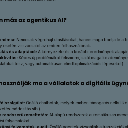
n más az agentikus AI?
onómia:
Nemcsak végrehajt utasításokat, hanem maga bontja le a fel
y esetén visszacsatol az emberi felhasználónak.
lás és adaptáció:
A környezete és a korábbi eredmények alapján 
ktivitás:
Képes új problémákat felismerni, saját maga kezdeményez
slatokat tesz, vagy automatikusan elindítoptimalizációs lépéseket).
használják ma a vállalatok a digitális ügy
élszolgálat:
Önálló chatbotok, melyek emberi támogatás nélkül ke
izetés-módosítás stb.).
és rendszerüzemeltetés:
AI-alapú rendszerek automatikusan menedz
tási folyamatokat.
ügyi folyamatok, audit:
Önálló agentek vizsgálják a tranzakcióka