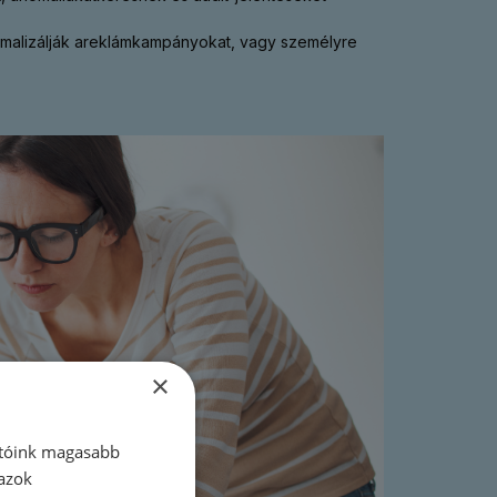
timalizálják areklámkampányokat, vagy személyre
×
atóink magasabb
 azok