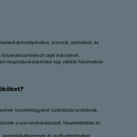
adatokatrészlépésekre, priorizál, optimalizál, és
folyamatosanfejleszti saját működését.
ni megoldásokat(például egy vállalati folyamatban
nököket?
zelnek összetettügyeket (számlázási problémák,
selik a szerverekskálázását, hibadetektálást és
t, anomáliákatkeresnek és audit-jelentéseket