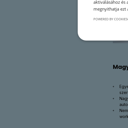
aktiválásához és 
megnyithatja ezt a
POWERED BY COOKIES
Magy
Egye
szer
Nagy
auto
Nemz
work