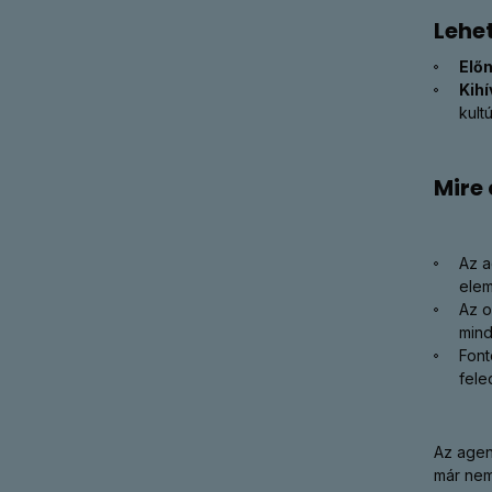
Lehe
Előn
Kihí
kult
Mire
Az a
elem
Az o
mind
Font
fele
Az agen
már nem 