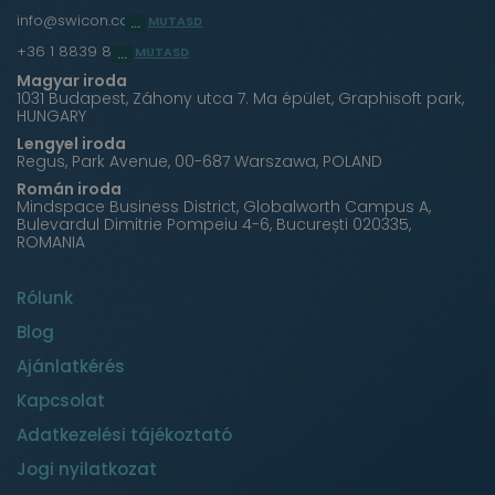
info@swicon.com
MUTASD
+36 1 8839 860
MUTASD
Magyar iroda
1031 Budapest, Záhony utca 7. Ma épület, Graphisoft park,
HUNGARY
Lengyel iroda
Regus, Park Avenue, 00-687 Warszawa, POLAND
Román iroda
Mindspace Business District, Globalworth Campus A,
Bulevardul Dimitrie Pompeiu 4-6, București 020335,
ROMANIA
Rólunk
Blog
Ajánlatkérés
Kapcsolat
Adatkezelési tájékoztató
Jogi nyilatkozat