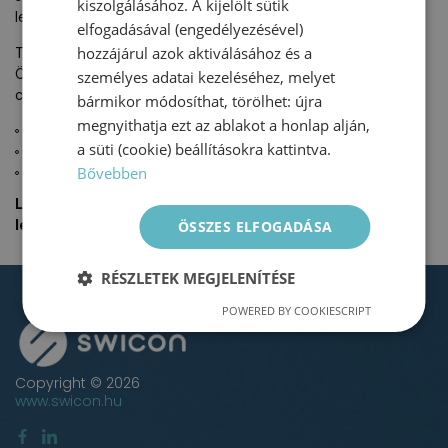
kiszolgálásához. A kijelölt sütik
legmegfelelőbb lehetőséget.
elfogadásával (engedélyezésével)
hozzájárul azok aktiválásához és a
Töltse ki az ajánlatkérési űrlapot, és hamarosan felvesszük
Önnel a kapcsolatot, hogy közösen kidolgozzuk az Ön üzleti
személyes adatai kezeléséhez, melyet
céljaihoz illeszkedő, hatékony és fenntartható megoldás
bármikor módosíthat, törölhet: újra
megnyithatja ezt az ablakot a honlap alján,
Gyors és egyszerű ajánlatkérés
a süti (cookie) beállításokra kattintva.
Teljes mértékben testreszabott szolgáltatások
Bővebben
Szakértői támogatás a teljes folyamat során
Lépjen velünk kapcsolatba, és találjuk meg együtt a
legjobb megoldást vállalata számára!
ÖSSZES ELFOGADÁSA
RÉSZLETEK MEGJELENÍTÉSE
POWERED BY COOKIESCRIPT
Copyright © 2026
www.swicon.hu