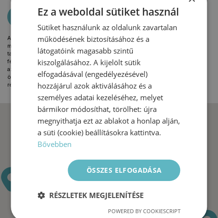
Ez a weboldal sütiket használ
KÜLDÉS
Sütiket használunk az oldalunk zavartalan
működésének biztosításához és a
Az űrlap kitöltésével Ön hozzájárul ahhoz, hogy a SWICON az Ön által
megadott személyes adatokat (név, e-mail cím, telefonszám, üzenet
látogatóink magasabb szintű
tartalma) kizárólag kapcsolatfelvételi célból kezelje. Az adatokat harmadik
kiszolgálásához. A kijelölt sütik
félnek nem adjuk át, és kizárólag addig őrizzük meg, ameddig az szükséges
az Ön kérdésének megválaszolásához. Az adatkezelés jogalapja az Ön
elfogadásával (engedélyezésével)
önkéntes hozzájárulása. Önt megilletik a GDPR szerinti jogok, melyekről
hozzájárul azok aktiválásához és a
részletes tájékoztatást az
Adatkezelési nyilatkozat
menüpontban talál.
személyes adatai kezeléséhez, melyet
bármikor módosíthat, törölhet: újra
megnyithatja ezt az ablakot a honlap alján,
a süti (cookie) beállításokra kattintva.
Bővebben
ÖSSZES ELFOGADÁSA
RÉSZLETEK MEGJELENÍTÉSE
POWERED BY COOKIESCRIPT