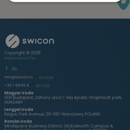
Copyright © 2026
www.swicon.hu
info@swicon.com
MUTASD
+36 1 8839 860
MUTASD
Magyar iroda
1031 Budapest, Záhony utca 7. Ma épület, Graphisoft park,
HUNGARY
Lengyel iroda
Regus, Park Avenue, 00-687 Warszawa, POLAND
Román iroda
Mindspace Business District, Globalworth Campus A,