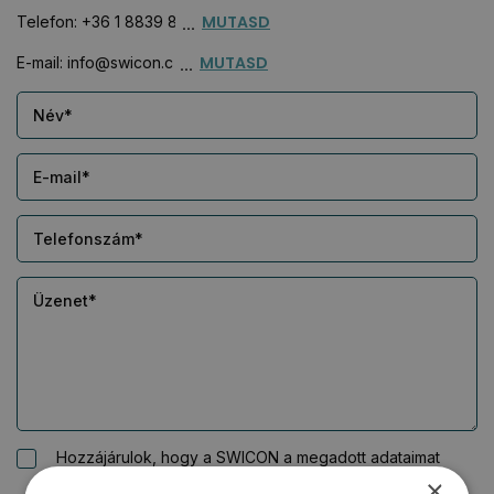
MUTASD
Telefon:
+36 1 8839 860
MUTASD
E-mail:
info@swicon.com
Hozzájárulok, hogy a SWICON a megadott adataimat
kapcsolatfelvétel céljából kezelje
×