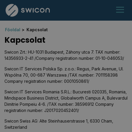
Főoldal
Kapcsolat
Kapcsolat
Swicon Zrt.:
HU-1031 Budapest, Záhony utca 7. TAX number:
14356933-2-41 /Company registration number: 01-10-046053/
Swicon IT Services Polska Sp. z.o.o.:
Regus, Park Avenue, Ul.
Wspólna 70, 00-687 Warszawa /TAX number: 7011158398
Company registration number: 0001050861/
Swicon IT Services Romania S.R.L.:
Bucuresti 020335, Romania,
Mindspace Business District, Globalworth Campus A, Bulevardul
Dimitrie Pompeiu 4-6. /TAX number: 38596912 Company
registration number: J2017020452401/
Swicon Swiss AG:
Alte Steinhauserstrasse 1, 6330 Cham,
Switzerland