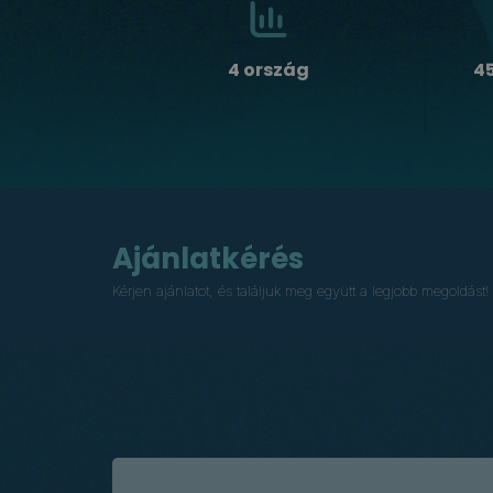
4 ország
4
Ajánlatkérés
Kérjen ajánlatot, és találjuk meg együtt a legjobb megoldást!