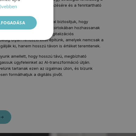
lésére, az innováció ösztönzésére és a fenntartható
ővebben
egteremtésére.
dzsment szolgáltatásainkkal biztosítjuk, hogy
ELFOGADÁSA
felelő tudás és szakértelem birtokában hozhassanak
éseket. Saját fejlesztésű digitalizációs
pedig olyan rendszereket építünk, amelyek nemcsak a
olgálják ki, hanem hosszú távon is értéket teremtenek.
gyunk amellett, hogy hosszú távú, megbízható
assuk ügyfeleinket az AI-transzformáció útján.
elünk tartanak ezen az izgalmas úton, és bízunk
en formálhatjuk a digitális jövőt.