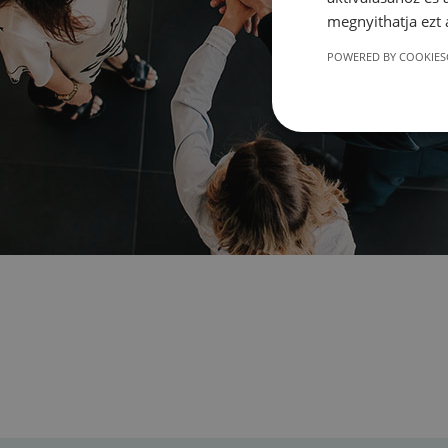
megnyithatja ezt a
POWERED BY COOKIES