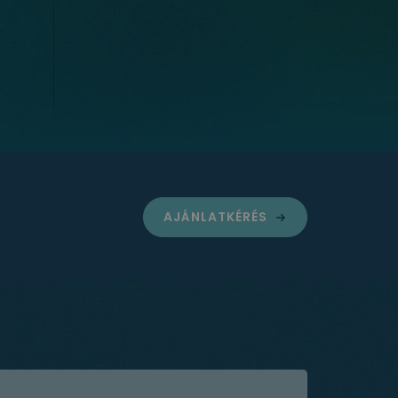
t
$1.5 milliárd érték az
ügyfelek számára
AJÁNLATKÉRÉS