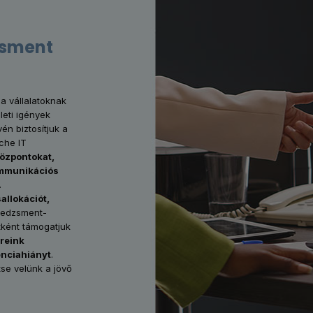
zsment
a vállalatoknak
eti igények
én biztosítjuk a
che IT
központokat,
kommunikációs
.
allokációt,
nedzsment-
ként támogatjuk
reink
enciahiányt
.
tse velünk a jövő