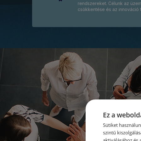
rendszereket. Célunk az üzem
csökkentése és az innováció f
Ez a webolda
Sütiket használu
szintű kiszolgálás
aktiválásához és 