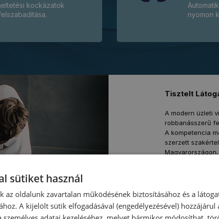
eltetési kockázatok
Automatik
elszabadítása.
nyomon k
Tisztelt Látog
A modern üzleti v
robbanásszerű fej
A kompetencia me
szerzett szakért
Magyarországon,
ügyfeleinket abb
növekedést érjene
l sütiket használ
Cégünk víziója, 
nk az oldalunk zavartalan működésének biztosításához és a látog
zökkenőmentes in
ához. A kijelölt sütik elfogadásával (engedélyezésével) hozzájárul
alakított jövőben
a személyes adatai kezeléséhez, melyet bármikor módosíthat, törö
digitalizáció nem