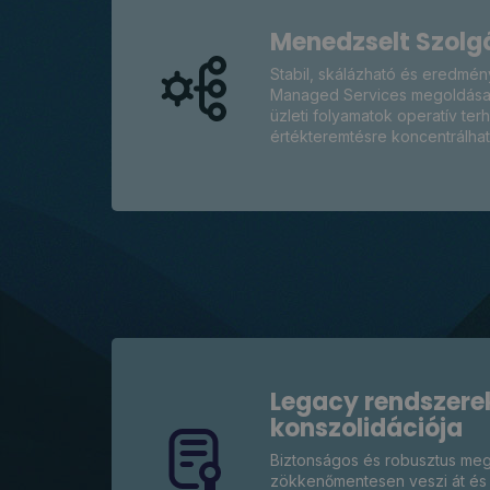
Menedzselt Szolg
Stabil, skálázható és eredmén
Managed Services megoldásaink
üzleti folyamatok operatív terhe
értékteremtésre koncentrálha
Legacy rendszere
konszolidációja
Biztonságos és robusztus me
zökkenőmentesen veszi át és m