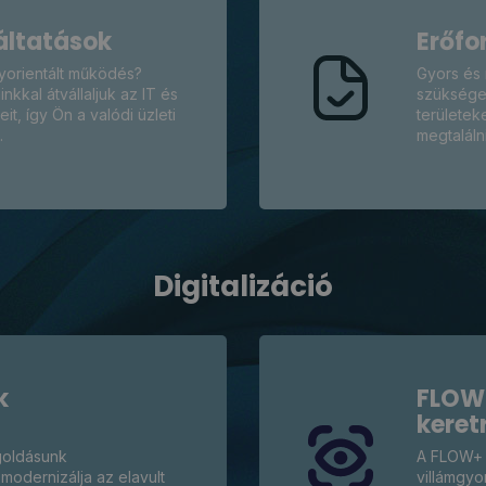
áltatások
Erőfo
yorientált működés?
Gyors és 
kal átvállaljuk az IT és
szükséges
it, így Ön a valódi üzleti
területek
t.
megtaláln
Digitalizáció
k
FLOW+
keret
goldásunk
A FLOW+ 
odernizálja az elavult
villámgyor