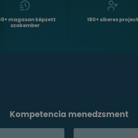
50+ magasan képzett
180+ sikeres projec
szakember
Kompetencia menedzsment