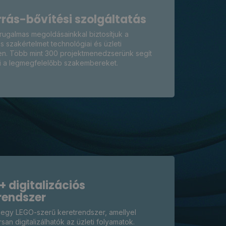
rrás-bővítési szolgáltatás
rugalmas megoldásainkkal biztosítjuk a
 szakértelmet technológiai és üzleti
en. Több mint 300 projektmenedzserünk segít
i a legmegfelelőbb szakembereket.
 digitalizációs
rendszer
egy LEGO-szerű keretrendszer, amellyel
san digitalizálhatók az üzleti folyamatok.