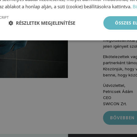
hatékonyság növe
z ablakot a honlap alján, a süti (cookie) beállításokra kattintva.
B
üzleti működés m
CRIPT
Kompetencia mene
RÉSZLETEK MEGJELENÍTÉSE
ÖSSZES 
ügyfeleink a meg
megalapozott dönt
megoldásainkkal 
jelen igényeit sz
Elkötelezettek va
partnerként támog
Köszönjük, hogy v
benne, hogy közös
Üdvözlettel,
Petricsek Ádám
CEO
SWICON Zrt.
BŐVEBBEN