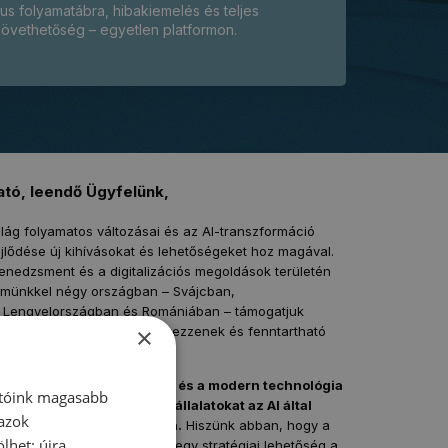
us folyamatábra, hibakiemelés és teljes
övethetőség – egyetlen platformon.
ató, leendő Ügyfelünk,
ilág folyamatos változásai és az AI-transzformáció
lődése új kihívásokat és lehetőségeket hoz magával.
nedzsment és a digitalizációs megoldások területén
elmünkkel négy országban – Svájcban,
 Lengyelországban és Romániában – támogatjuk
×
an, hogy versenyelőnyt szerezzenek és fenntartható
k el.
hogy
az emberi szakértelem és a modern technológia
atóink magasabb
tegrációjával segítse a vállalatokat az AI által
 azok
 való sikeres helytállásban.
Hiszünk abban, hogy a
lhet: újra
 csupán egy eszköz, hanem egy stratégiai lehetőség a