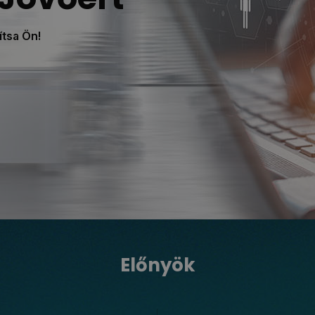
ítsa Ön!
Előnyök