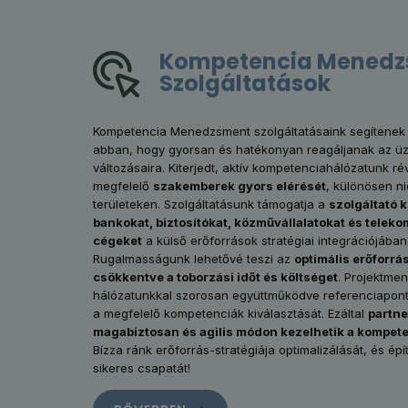
Kompetencia Mened
Szolgáltatások
Kompetencia Menedzsment szolgáltatásaink segítenek 
abban, hogy gyorsan és hatékonyan reagáljanak az üzl
változásaira. Kiterjedt, aktív kompetenciahálózatunk rév
megfelelő
szakemberek gyors elérését
, különösen ni
területeken. Szolgáltatásunk támogatja a
szolgáltató 
bankokat, biztosítókat, közművállalatokat és tele
cégeket
a külső erőforrások stratégiai integrációjában
Rugalmasságunk lehetővé teszi az
optimális erőforrás
csökkentve a toborzási időt és költséget
. Projektme
hálózatunkkal szorosan együttműködve referenciapont
a megfelelő kompetenciák kiválasztását. Ezáltal
partne
magabiztosan és agilis módon kezelhetik a kompet
Bízza ránk erőforrás-stratégiája optimalizálását, és épí
sikeres csapatát!