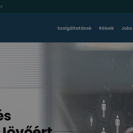
SD
Szolgáltatások
Rólunk
Jobs
és
 Jövőért