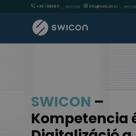
+36 1 8839 860
info@swicon.com
MUTASD
MUTA
SWICON
–
Kompetencia 
Digitalizáció a