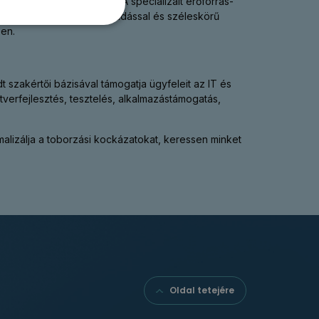
an képzett szakértőkre. A specializált erőforrás-
 hozzá, akik naprakész tudással és széleskörű
en.
szakértői bázisával támogatja ügyfeleit az IT és
ftverfejlesztés, tesztelés, alkalmazástámogatás,
alizálja a toborzási kockázatokat, keressen minket
Oldal tetejére