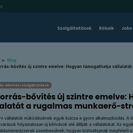
SD
Szolgáltatások
Rólunk
Jobs
l
Blog
rrás-bővítés új szintre emelve: Hogyan támogathatja vállalatá
ás-bővítési szolgáltatások
forrás-bővítés új szintre emelve
lalatát a rugalmas munkaerő-str
n vállalatok működésének egyik kulcsa a gyors alkalmazkodás. A dig
várások folyamatosan új kihívások elé állítják a vállalatokat. Az eg
tatásmenedzserek szembesülnek: hogyan biztosítsanak megfelelő sz