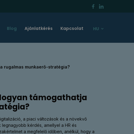
Blog
Ajánlatkérés
Kapcsolat
HU
t a rugalmas munkaerő-stratégia?
: Hogyan támogathatja
atégia?
italizáció, a piaci változások és a növekvő
yik legnagyobb kérdés, amellyel a HR és
akértelmet a megfelelő időben, anélkül, hogy a