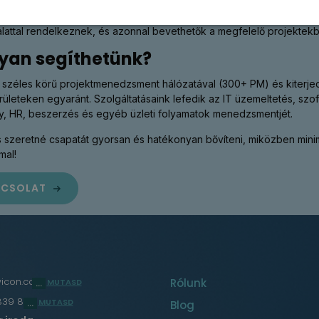
ológiai és nem-technológiai területeken egyaránt szükség van magas
i szolgáltatások révén a vállalatok olyan szakemberekhez férhetnek
alattal rendelkeznek, és azonnal bevethetők a megfelelő projektekb
yan segíthetünk?
széles körű projektmenedzsment hálózatával (300+ PM) és kiterjedt 
erületeken egyaránt. Szolgáltatásaink lefedik az IT üzemeltetés, szo
, HR, beszerzés és egyéb üzleti folyamatok menedzsmentjét.
s szeretné csapatát gyorsan és hatékonyan bővíteni, miközben minim
mal!
PCSOLAT
wicon.com
Rólunk
MUTASD
839 860
MUTASD
Blog