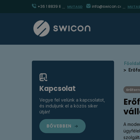
+36 1 8839 860
info@swicon.com
MUTASD
MUTA
Főolda
Erőfo
Kapcsolat
Erőforr
Erő
Vegye fel velünk a kapcsolatot,
és induljunk el a közös siker
vál
útján!
A moder
BŐVEBBEN
ügyfélel
szolgál