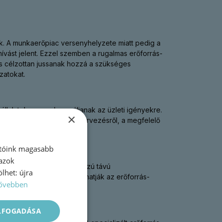
. A munkaerőpiac versenyhelyzete miatt pedig a
ívást jelent. Ezzel szemben a rugalmas erőforrás-
és célzottan jussanak hozzá a szükséges
zatokat.
llalatok azonnal reagáljanak az üzleti igényekre.
×
ől vagy egy pénzügyi átszervezésről, a megfelelő
atóink magasabb
 azok
ra, hogy elkerüljék a hosszú távú
lhet: újra
zési vezetők optimalizálhatják az erőforrás-
ővebben
ELFOGADÁSA