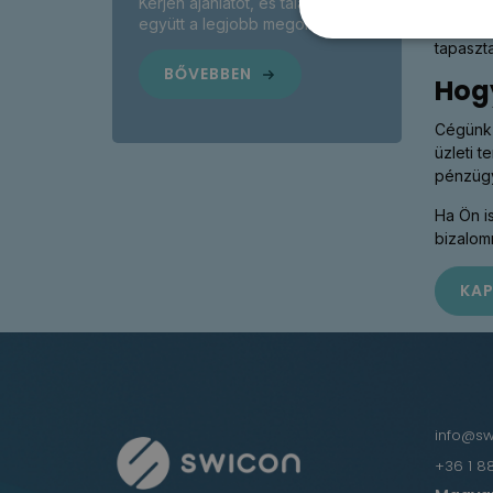
A techn
Kérjen ajánlatot, és találjuk meg
együtt a legjobb megoldást!
bővítés
tapaszt
BŐVEBBEN
Hog
Cégünk 
üzleti t
pénzügy
Ha Ön i
bizalom
KA
info@s
+36 1 8