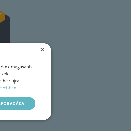
×
atóink magasabb
 azok
lhet: újra
ővebben
ELFOGADÁSA