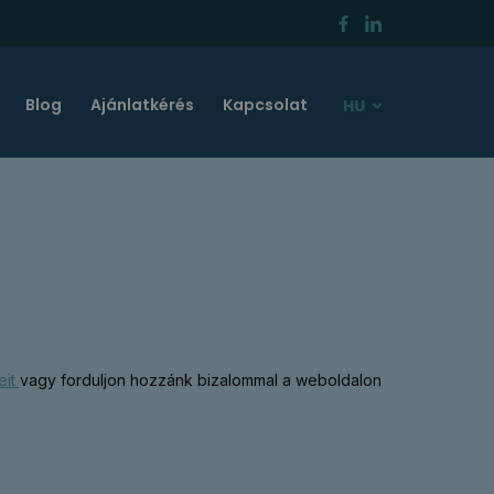
Blog
Ajánlatkérés
Kapcsolat
HU
eit
vagy forduljon hozzánk bizalommal a weboldalon