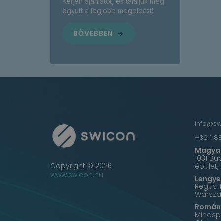
Kérjen ajánlatot, és találjuk meg
együtt a legjobb megoldást!
BŐVEBBEN
info@s
+36 1 8
Magyar
1031 Bu
Copyright © 2026
épület,
www.swicon.hu
Lengyel
Regus, 
Warsza
Román 
Mindspa