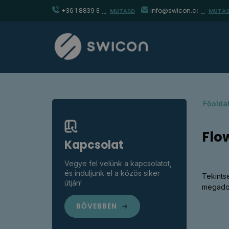
+36 1 8839 860
info@swicon.com
MUTASD
MUTA
Főolda
Flo
Kapcsolat
Vegye fel velünk a kapcsolatot,
és induljunk el a közös siker
Tekints
útján!
megadot
BŐVEBBEN