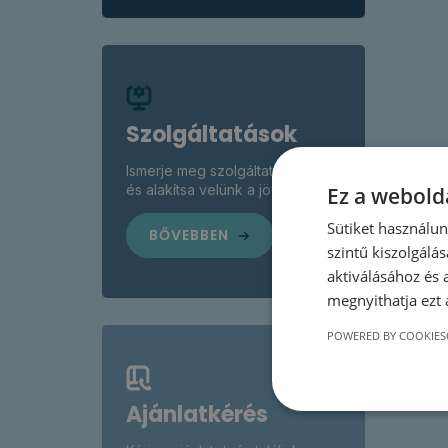
Szolgáltatások
Ismerje meg szolgáltatásainkat,
és alakítsa velünk a jövőt!
Ez a webolda
Sütiket használu
BŐVEBBEN
szintű kiszolgálás
aktiválásához és 
megnyithatja ezt a
POWERED BY COOKIES
Ajánlatkérés