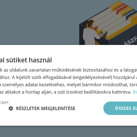
l sütiket használ
nk az oldalunk zavartalan működésének biztosításához és a látog
ához. A kijelölt sütik elfogadásával (engedélyezésével) hozzájárul
a személyes adatai kezeléséhez, melyet bármikor módosíthat, törö
z ablakot a honlap alján, a süti (cookie) beállításokra kattintva.
B
CRIPT
RÉSZLETEK MEGJELENÍTÉSE
ÖSSZES 