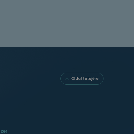
Oldal tetejére
szer