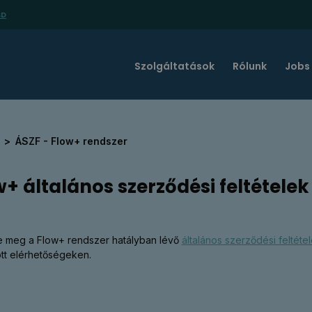
SD
Szolgáltatások
Rólunk
Jobs
l
ÁSZF - Flow+ rendszer
w+ általános szerződési feltételek
e meg a Flow+ rendszer hatályban lévő
általános szerződési feltétel
t elérhetőségeken.