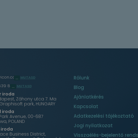
wicon.com
Rólunk
MUTASD
839 860
MUTASD
Blog
 iroda
Ajánlatkérés
dapest, Záhony utca 7. Ma
 Graphisoft park, HUNGARY
Kapcsolat
 iroda
Adatkezelési tájékoztató
Park Avenue, 00-687
wa, POLAND
Jogi nyilatkozat
iroda
ce Business District,
Visszaélés-bejelentő rend